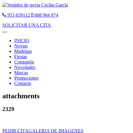
953 659112
608 964 874
SOLICITAR UNA CITA
Toggle
navigation
INICIO
Novias
Madrinas
Fiestas
Comunión
Novedades
Marcas
Promociones
Contacto
attachments
2329
PEDIR CITA
GALERIA DE IMAGENES