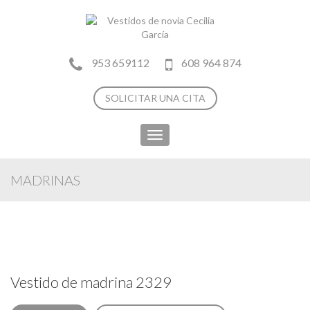
953 659112
608 964 874
SOLICITAR UNA CITA
Toggle
navigation
MADRINAS
Vestido de madrina 2329