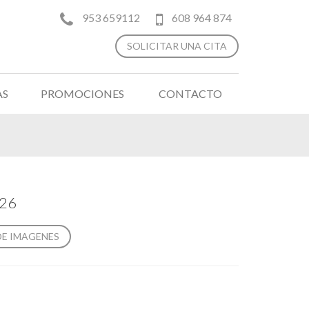
953 659112
608 964 874
SOLICITAR UNA CITA
AS
PROMOCIONES
CONTACTO
326
DE IMAGENES