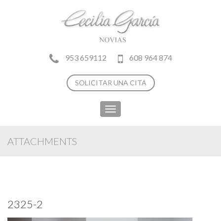
953 659112
608 964 874
SOLICITAR UNA CITA
Toggle
navigation
ATTACHMENTS
2325-2