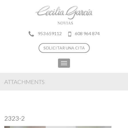
953 659112
608 964 874
SOLICITAR UNA CITA
Toggle
navigation
ATTACHMENTS
2323-2