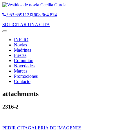
953 659112
608 964 874
SOLICITAR UNA CITA
Toggle
navigation
INICIO
Novias
Madrinas
Fiestas
Comunión
Novedades
Marcas
Promociones
Contacto
attachments
2316-2
PEDIR CITA
GALERIA DE IMAGENES