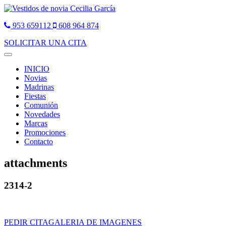
953 659112
608 964 874
SOLICITAR UNA CITA
Toggle
navigation
INICIO
Novias
Madrinas
Fiestas
Comunión
Novedades
Marcas
Promociones
Contacto
attachments
2314-2
PEDIR CITA
GALERIA DE IMAGENES