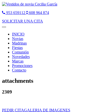
953 659112
608 964 874
SOLICITAR UNA CITA
Toggle
navigation
INICIO
Novias
Madrinas
Fiestas
Comunión
Novedades
Marcas
Promociones
Contacto
attachments
2309
PEDIR CITA
GALERIA DE IMAGENES