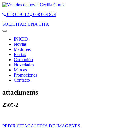
953 659112
608 964 874
SOLICITAR UNA CITA
Toggle
navigation
INICIO
Novias
Madrinas
Fiestas
Comunión
Novedades
Marcas
Promociones
Contacto
attachments
2305-2
PEDIR CITA
GALERIA DE IMAGENES