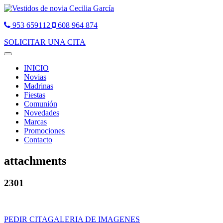
953 659112
608 964 874
SOLICITAR UNA CITA
Toggle
navigation
INICIO
Novias
Madrinas
Fiestas
Comunión
Novedades
Marcas
Promociones
Contacto
attachments
2301
PEDIR CITA
GALERIA DE IMAGENES