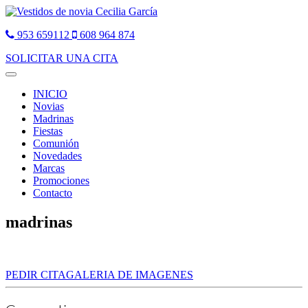
953 659112
608 964 874
SOLICITAR UNA CITA
Toggle
navigation
INICIO
Novias
Madrinas
Fiestas
Comunión
Novedades
Marcas
Promociones
Contacto
madrinas
PEDIR CITA
GALERIA DE IMAGENES