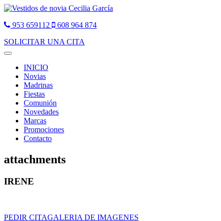
953 659112
608 964 874
SOLICITAR UNA CITA
Toggle
navigation
INICIO
Novias
Madrinas
Fiestas
Comunión
Novedades
Marcas
Promociones
Contacto
attachments
IRENE
PEDIR CITA
GALERIA DE IMAGENES