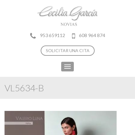
953 659112
608 964 874
SOLICITAR UNA CITA
Toggle
navigation
VL5634-B