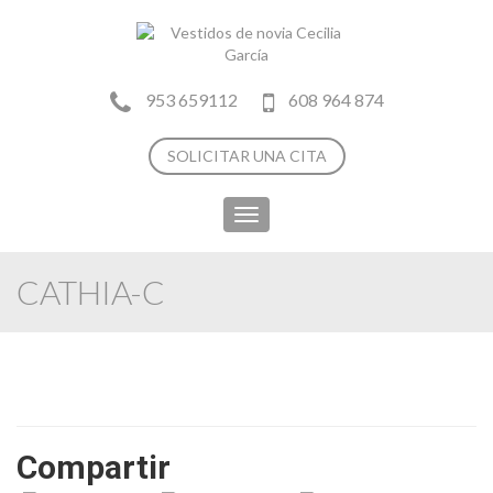
953 659112
608 964 874
SOLICITAR UNA CITA
Toggle
navigation
CATHIA-C
Compartir