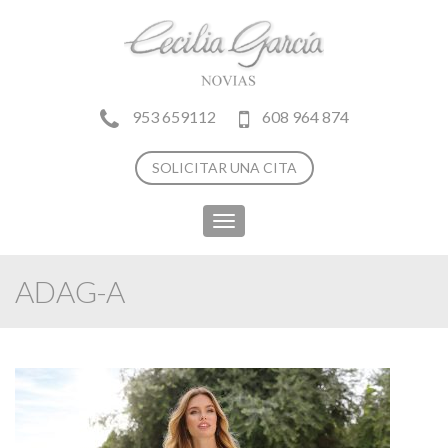
953 659112
608 964 874
SOLICITAR UNA CITA
Toggle
navigation
ADAG-A