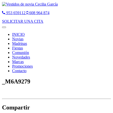
953 659112
608 964 874
SOLICITAR UNA CITA
Toggle
navigation
INICIO
Novias
Madrinas
Fiestas
Comunión
Novedades
Marcas
Promociones
Contacto
_M6A9279
Compartir