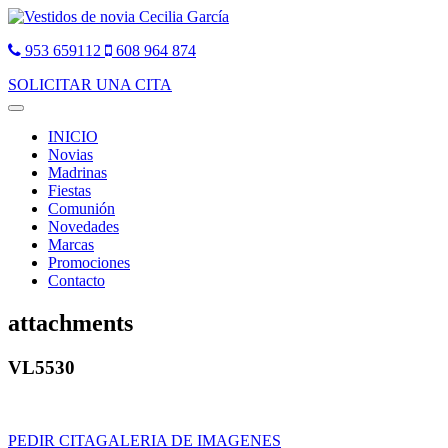
953 659112
608 964 874
SOLICITAR UNA CITA
Toggle
navigation
INICIO
Novias
Madrinas
Fiestas
Comunión
Novedades
Marcas
Promociones
Contacto
attachments
VL5530
PEDIR CITA
GALERIA DE IMAGENES