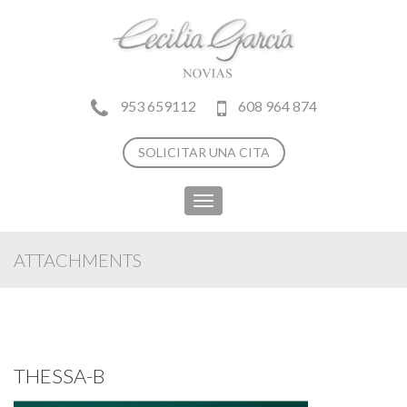
953 659112
608 964 874
SOLICITAR UNA CITA
Toggle
navigation
ATTACHMENTS
THESSA-B