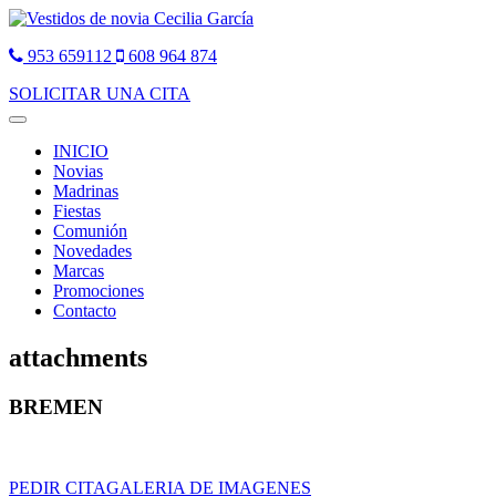
953 659112
608 964 874
SOLICITAR UNA CITA
Toggle
navigation
INICIO
Novias
Madrinas
Fiestas
Comunión
Novedades
Marcas
Promociones
Contacto
attachments
BREMEN
PEDIR CITA
GALERIA DE IMAGENES