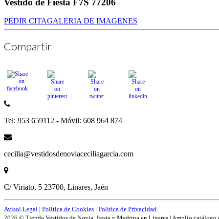
Vestido de Fiesta F7S 77206
PEDIR CITA
GALERIA DE IMAGENES
Compartir
Tel: 953 659112 - Móvil: 608 964 874
cecilia@vestidosdenoviaceciliagarcia.com
C/ Viriato, 5 23700, Linares, Jaén
Avisol Legal
|
Política de Cookies
|
Política de Privacidad
2026 © Tienda Vestidos de Novia, fiesta y Madrina en Linares | Amplío catálogo 