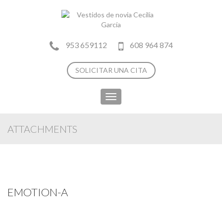
953 659112
608 964 874
SOLICITAR UNA CITA
Toggle
navigation
ATTACHMENTS
EMOTION-A