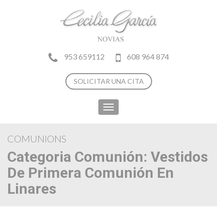
953 659112
608 964 874
SOLICITAR UNA CITA
Toggle
navigation
COMUNIONS
Categoria Comunión:
Vestidos
De Primera Comunión En
Linares