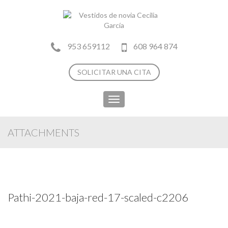
953 659112
608 964 874
SOLICITAR UNA CITA
Toggle
navigation
ATTACHMENTS
Pathi-2021-baja-red-17-scaled-c2206