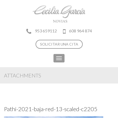
953 659112
608 964 874
SOLICITAR UNA CITA
Toggle
navigation
ATTACHMENTS
Pathi-2021-baja-red-13-scaled-c2205