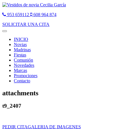
953 659112
608 964 874
SOLICITAR UNA CITA
Toggle
navigation
INICIO
Novias
Madrinas
Fiestas
Comunión
Novedades
Marcas
Promociones
Contacto
attachments
t9_2407
PEDIR CITA
GALERIA DE IMAGENES