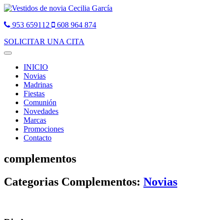
953 659112
608 964 874
SOLICITAR UNA CITA
Toggle
navigation
INICIO
Novias
Madrinas
Fiestas
Comunión
Novedades
Marcas
Promociones
Contacto
complementos
Categorias Complementos:
Novias