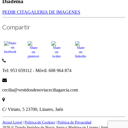
Diadema
PEDIR CITA
GALERIA DE IMAGENES
Compartir
Tel: 953 659112 - Móvil: 608 964 874
cecilia@vestidosdenoviaceciliagarcia.com
C/ Viriato, 5 23700, Linares, Jaén
Avisol Legal
|
Política de Cookies
|
Política de Privacidad
2026 © Tienda Vestidos de Novia, fiesta y Madrina en Linares | Amplío