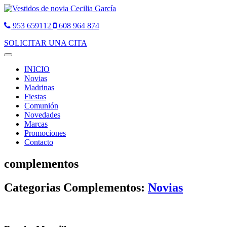
953 659112
608 964 874
SOLICITAR UNA CITA
Toggle
navigation
INICIO
Novias
Madrinas
Fiestas
Comunión
Novedades
Marcas
Promociones
Contacto
complementos
Categorias Complementos:
Novias