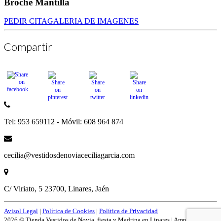
Broche Mantilla
PEDIR CITA
GALERIA DE IMAGENES
Compartir
Tel: 953 659112 - Móvil: 608 964 874
cecilia@vestidosdenoviaceciliagarcia.com
C/ Viriato, 5 23700, Linares, Jaén
Avisol Legal
|
Política de Cookies
|
Política de Privacidad
2026 © Tienda Vestidos de Novia, fiesta y Madrina en Linares | Amplío