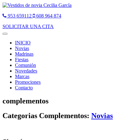
953 659112
608 964 874
SOLICITAR UNA CITA
Toggle
navigation
INICIO
Novias
Madrinas
Fiestas
Comunión
Novedades
Marcas
Promociones
Contacto
complementos
Categorias Complementos:
Novias