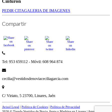
Cinturón
PEDIR CITA
GALERIA DE IMAGENES
Compartir
Tel: 953 659112 - Móvil: 608 964 874
cecilia@vestidosdenoviaceciliagarcia.com
C/ Viriato, 5 23700, Linares, Jaén
Avisol Legal
|
Política de Cookies
|
Política de Privacidad
2026 © Tienda Vestidos de Novia, fiesta y Madrina en Linares | Amplío