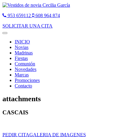
953 659112
608 964 874
SOLICITAR UNA CITA
Toggle
navigation
INICIO
Novias
Madrinas
Fiestas
Comunión
Novedades
Marcas
Promociones
Contacto
attachments
CASCAIS
PEDIR CITA
GALERIA DE IMAGENES