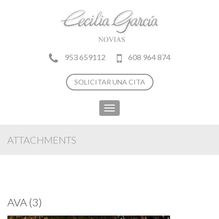
953 659112
608 964 874
SOLICITAR UNA CITA
Toggle
navigation
ATTACHMENTS
AVA (3)